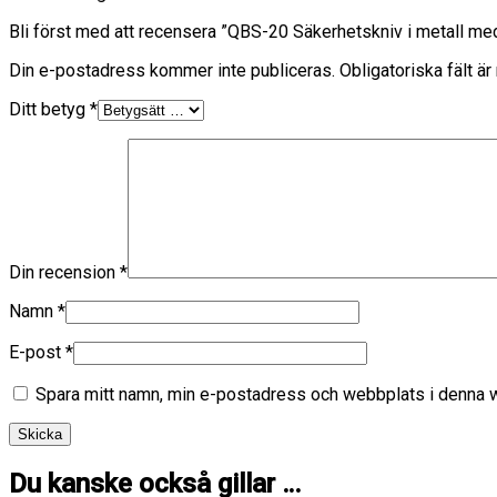
Bli först med att recensera ”QBS-20 Säkerhetskniv i metall me
Din e-postadress kommer inte publiceras.
Obligatoriska fält ä
Ditt betyg
*
Din recension
*
Namn
*
E-post
*
Spara mitt namn, min e-postadress och webbplats i denna we
Du kanske också gillar …