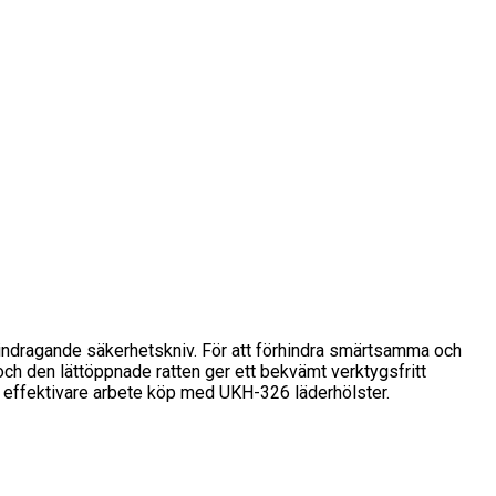
indragande säkerhetskniv. För att förhindra smärtsamma och
och den lättöppnade ratten ger ett bekvämt verktygsfritt
h effektivare arbete köp med UKH-326 läderhölster.