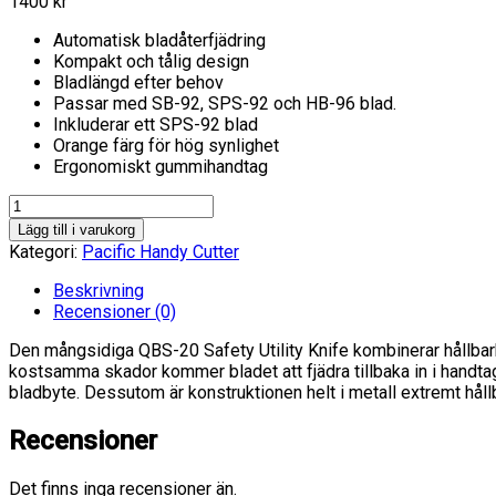
1400
kr
Automatisk bladåterfjädring
Kompakt och tålig design
Bladlängd efter behov
Passar med SB-92, SPS-92 och HB-96 blad.
Inkluderar ett SPS-92 blad
Orange färg för hög synlighet
Ergonomiskt gummihandtag
QBS-
20
Lägg till i varukorg
Säkerhetskniv
Kategori:
Pacific Handy Cutter
i
metall
Beskrivning
med
Recensioner (0)
automatisk
Den mångsidiga QBS-20 Safety Utility Knife kombinerar hållbar
bladindragning
kostsamma skador kommer bladet att fjädra tillbaka in i handtag
10-
bladbyte. Dessutom är konstruktionen helt i metall extremt hå
pack
mängd
Recensioner
Det finns inga recensioner än.