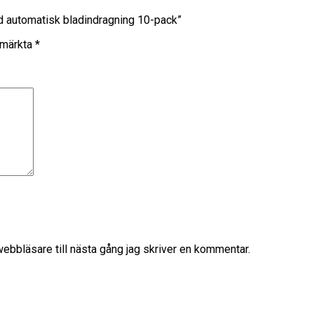
d automatisk bladindragning 10-pack”
r märkta
*
bbläsare till nästa gång jag skriver en kommentar.