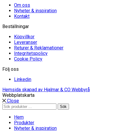
Om oss
Nyheter & inspiration
Kontakt
Beställningar
Köpvillkor
Leveranser
Returer & Reklamationer
Integritetspolicy
Cookie Policy
Följ oss
Linkedin
Hemsida skapad av Hjalmar & CO Webbyrå
Webbplatskarta
Close
Sök
Sök
efter:
Hem
Produkter
Nyheter & inspiration