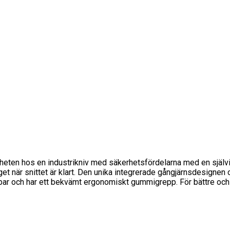
heten hos en industrikniv med säkerhetsfördelarna med en själv
et när snittet är klart. Den unika integrerade gångjärnsdesignen 
llbar och har ett bekvämt ergonomiskt gummigrepp. För bättre oc