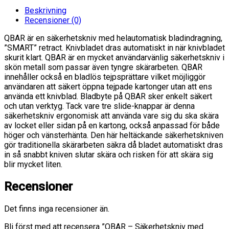
Beskrivning
Recensioner (0)
QBAR är en säkerhetskniv med helautomatisk bladindragning,
”SMART” retract. Knivbladet dras automatiskt in när knivbladet
skurit klart. QBAR är en mycket användarvänlig säkerhetskniv i
skön metall som passar även tyngre skärarbeten. QBAR
innehåller också en bladlös tejpsprättare vilket möjliggör
användaren att säkert öppna tejpade kartonger utan att ens
använda ett knivblad. Bladbyte på QBAR sker enkelt säkert
och utan verktyg. Tack vare tre slide-knappar är denna
säkerhetskniv ergonomisk att använda vare sig du ska skära
av locket eller sidan på en kartong, också anpassad för både
höger och vänsterhänta. Den här heltäckande säkerhetskniven
gör traditionella skärarbeten säkra då bladet automatiskt dras
in så snabbt kniven slutar skära och risken för att skära sig
blir mycket liten.
Recensioner
Det finns inga recensioner än.
Bli först med att recensera ”QBAR – Säkerhetskniv med