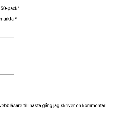
d 50-pack”
r märkta
*
bbläsare till nästa gång jag skriver en kommentar.