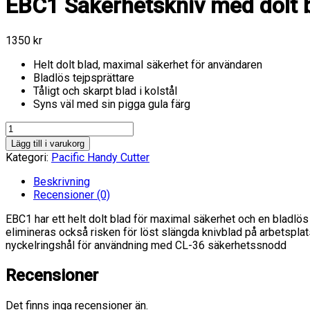
EBC1 Säkerhetskniv med dolt 
1350
kr
Helt dolt blad, maximal säkerhet för användaren
Bladlös tejpsprättare
Tåligt och skarpt blad i kolstål
Syns väl med sin pigga gula färg
EBC1
Säkerhetskniv
Lägg till i varukorg
med
Kategori:
Pacific Handy Cutter
dolt
blad
Beskrivning
50-
Recensioner (0)
pack
EBC1 har ett helt dolt blad för maximal säkerhet och en bladlös
mängd
elimineras också risken för löst slängda knivblad på arbetspla
nyckelringshål för användning med CL-36 säkerhetssnodd
Recensioner
Det finns inga recensioner än.