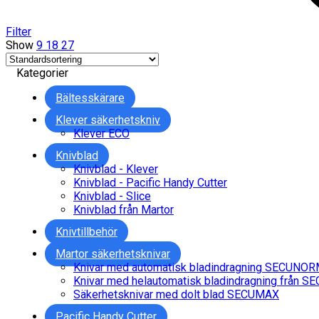
Filter
Show
9
18
27
Kategorier
Bältesskärare
Klever säkerhetskniv
Klever ECO
Knivblad
Knivblad - Klever
Knivblad - Pacific Handy Cutter
Knivblad - Slice
Knivblad från Martor
Knivtillbehör
Martor säkerhetsknivar
Knivar med automatisk bladindragning SECUNO
Knivar med helautomatisk bladindragning från 
Säkerhetsknivar med dolt blad SECUMAX
Pacific Handy Cutter