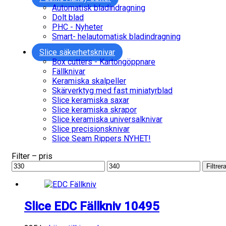
Automatisk bladindragning
Dolt blad
PHC - Nyheter
Smart- helautomatisk bladindragning
Slice säkerhetsknivar
Box cutters - Kartongöppnare
Fällknivar
Keramiska skalpeller
Skärverktyg med fast miniatyrblad
Slice keramiska saxar
Slice keramiska skrapor
Slice keramiska universalknivar
Slice precisionsknivar
Slice Seam Rippers NYHET!
Filter – pris
Min
Max
Filtrer
pris
pris
Slice EDC Fällkniv 10495