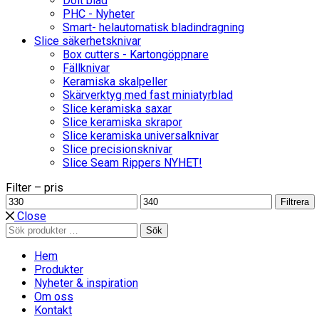
Dolt blad
PHC - Nyheter
Smart- helautomatisk bladindragning
Slice säkerhetsknivar
Box cutters - Kartongöppnare
Fällknivar
Keramiska skalpeller
Skärverktyg med fast miniatyrblad
Slice keramiska saxar
Slice keramiska skrapor
Slice keramiska universalknivar
Slice precisionsknivar
Slice Seam Rippers NYHET!
Filter – pris
Min
Max
Filtrera
pris
pris
Close
Sök
Sök
efter:
Hem
Produkter
Nyheter & inspiration
Om oss
Kontakt