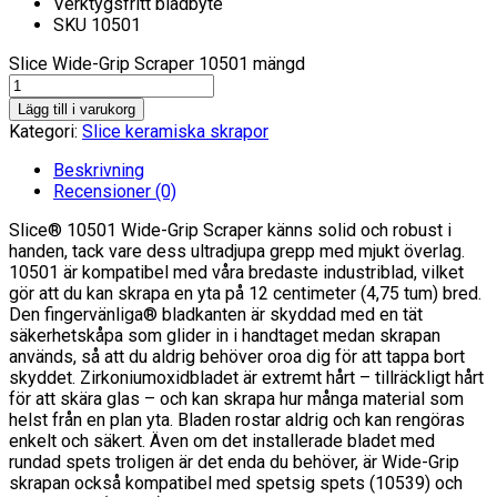
Verktygsfritt bladbyte
SKU 10501
Slice Wide-Grip Scraper 10501 mängd
Lägg till i varukorg
Kategori:
Slice keramiska skrapor
Beskrivning
Recensioner (0)
Slice® 10501 Wide-Grip Scraper känns solid och robust i
handen, tack vare dess ultradjupa grepp med mjukt överlag.
10501 är kompatibel med våra bredaste industriblad, vilket
gör att du kan skrapa en yta på 12 centimeter (4,75 tum) bred.
Den fingervänliga® bladkanten är skyddad med en tät
säkerhetskåpa som glider in i handtaget medan skrapan
används, så att du aldrig behöver oroa dig för att tappa bort
skyddet. Zirkoniumoxidbladet är extremt hårt – tillräckligt hårt
för att skära glas – och kan skrapa hur många material som
helst från en plan yta. Bladen rostar aldrig och kan rengöras
enkelt och säkert. Även om det installerade bladet med
rundad spets troligen är det enda du behöver, är Wide-Grip
skrapan också kompatibel med spetsig spets (10539) och