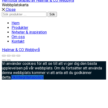
Hemsida skapad av Hjalmar & CO Webbyrå
Webbplatskarta
Close
Sök
Sök
efter:
Hem
Produkter
Nyheter & inspiration
Om oss
Kontakt
Hjalmar & CO Webbyrå
Vi använder cookies för att se till att vi ger dig den bästa
upplevelsen på vår webbplats. Om du fortsätter att använda
denna webbplats kommer vi att anta att du godkänner
detta.
Ok
Integritetspolicy