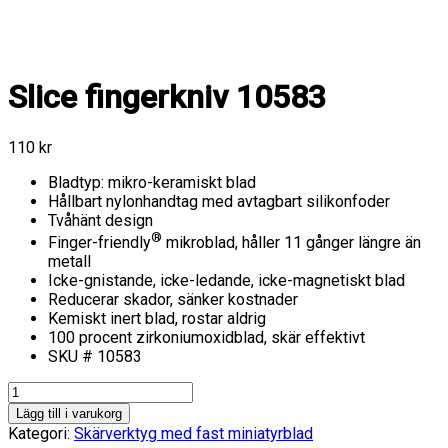
Slice fingerkniv 10583
110
kr
Bladtyp: mikro-keramiskt blad
Hållbart nylonhandtag med avtagbart silikonfoder
Tvåhänt design
®
Finger-friendly
mikroblad, håller 11 gånger längre än
metall
Icke-gnistande, icke-ledande, icke-magnetiskt blad
Reducerar skador, sänker kostnader
Kemiskt inert blad, rostar aldrig
100 procent zirkoniumoxidblad, skär effektivt
SKU # 10583
Slice
fingerkniv
Lägg till i varukorg
10583
Kategori:
Skärverktyg med fast miniatyrblad
mängd