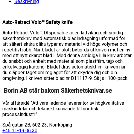
100-
Beskrivning
pack,
E12206-
4
Auto-Retract Volo™ Safety knife
mängd
Auto-Retract Volo™ DIsposable är en lättviktig och smidig
säkerhetskniv med automatisk bladindragning utformad för
att säkert skära olika typer av material vid höga volymer och
repetitivt jobb. När bladet är slött byter du ut kniven mot en ny
med ett nytt skarpt blad i. Med denna smidiga lilla kniv arbetar
du snabbt och enkelt med material som plastfilm, tejp och
enkelväggig kartong. Bladet dras automatiskt in i kniven när
du släpper taget om reglaget för att skydda dig och din
omgivning. I kniven sitter blad nr B11117-9. Säljs i 100-pack.
Borin AB står bakom Säkerhetsknivar.se
Vår affärsidé ”Att vara ledande leverantör av högkvalitativa
maskindelar och tekniskt kunnande till nordisk
processindustri”
Spårgatan 2B, 602 23, Norrköping
+46 11-19 06 30