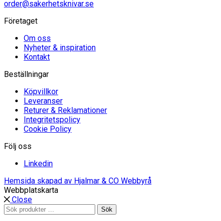
order@sakerhetsknivar.se
Företaget
Om oss
Nyheter & inspiration
Kontakt
Beställningar
Köpvillkor
Leveranser
Returer & Reklamationer
Integritetspolicy
Cookie Policy
Följ oss
Linkedin
Hemsida skapad av Hjalmar & CO Webbyrå
Webbplatskarta
Close
Sök
Sök
efter: