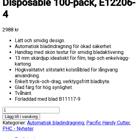
Disposable 100-pack, E12206-
4
2988
kr
Lätt och smidig design.
Automatisk bladindragning för ökad säkerhet.
Handtag med skön textur för smidig bladaktivering.
13 mm skärdjup idealiskt för film, tejp och enkelvägg-
kartong.
Högkvalitativt slitstarkt kolstålblad för långvarig
användning.
Enkelt tryck-och-drag, verktygsfritt bladbyte.
Glad färg för hög synlighet.
Tvåhänt.
Förladdad med blad B11117-9
PHC
Auto-
Lägg till i varukorg
Retract
Kategorier:
Automatisk bladindragning
,
Pacific Handy Cutter
,
Volo
PHC - Nyheter
Disposable