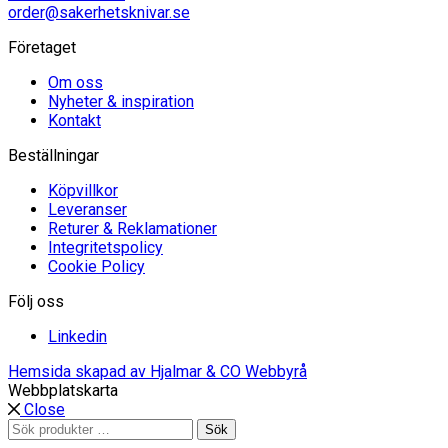
order@sakerhetsknivar.se
Företaget
Om oss
Nyheter & inspiration
Kontakt
Beställningar
Köpvillkor
Leveranser
Returer & Reklamationer
Integritetspolicy
Cookie Policy
Följ oss
Linkedin
Hemsida skapad av Hjalmar & CO Webbyrå
Webbplatskarta
Close
Sök
Sök
efter: