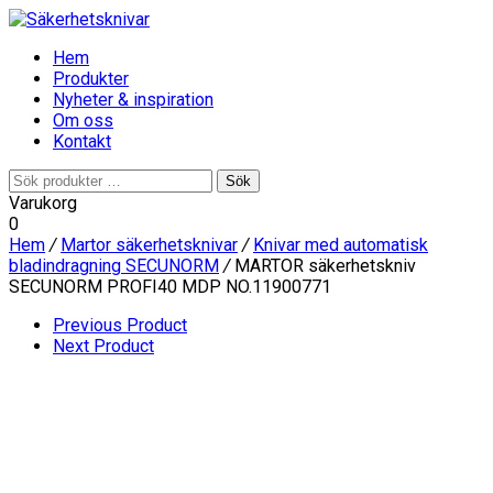
Hem
Produkter
Nyheter & inspiration
Om oss
Kontakt
Sök
Sök
efter:
Varukorg
0
Hem
/
Martor säkerhetsknivar
/
Knivar med automatisk
bladindragning SECUNORM
/
MARTOR säkerhetskniv
SECUNORM PROFI40 MDP NO.11900771
Previous Product
Next Product