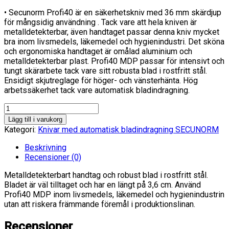
• Secunorm Profi40 är en säkerhetskniv med 36 mm skärdjup
för mångsidig användning . Tack vare att hela kniven är
metalldetekterbar, även handtaget passar denna kniv mycket
bra inom livsmedels, läkemedel och hygienindustri. Det sköna
och ergonomiska handtaget är omålad aluminium och
metalldetekterbar plast. Profi40 MDP passar för intensivt och
tungt skärarbete tack vare sitt robusta blad i rostfritt stål.
Ensidigt skjutreglage för höger- och vänsterhänta. Hög
arbetssäkerhet tack vare automatisk bladindragning.
MARTOR
säkerhetskniv
Lägg till i varukorg
SECUNORM
Kategori:
Knivar med automatisk bladindragning SECUNORM
PROFI40
MDP
Beskrivning
NO.11900771
Recensioner (0)
mängd
Metalldetekterbart handtag och robust blad i rostfritt stål.
Bladet är väl tilltaget och har en längt på 3,6 cm. Använd
Profi40 MDP inom livsmedels, läkemedel och hygienindustrin
utan att riskera främmande föremål i produktionslinan.
Recensioner