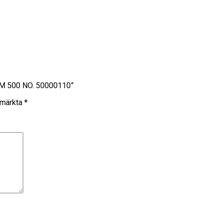
RM 500 NO. 50000110”
r märkta
*