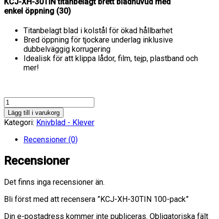
KCJ-XH-30TIN titanbelagt brett bladhuvud med
enkel öppning (30)
Titanbelagt blad i kolstål för ökad hållbarhet
Bred öppning för tjockare underlag inklusive
dubbelväggig korrugering
Idealisk för att klippa lådor, film, tejp, plastband och
mer!
KCJ-
XH-
Lägg till i varukorg
30TIN
Kategori:
Knivblad - Klever
100-
pack
Recensioner (0)
mängd
Recensioner
Det finns inga recensioner än.
Bli först med att recensera ”KCJ-XH-30TIN 100-pack”
Din e-postadress kommer inte publiceras.
Obligatoriska fält