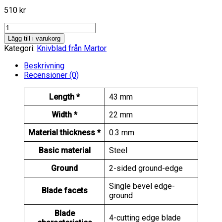
510
kr
INDUSTRIAL
BLADE
Lägg till i varukorg
NO.
Kategori:
Knivblad från Martor
37030
100-
Beskrivning
pack
Recensioner (0)
mängd
Length *
43 mm
Width *
22 mm
Material thickness *
0.3 mm
Basic material
Steel
Ground
2-sided ground-edge
Single bevel edge-
Blade facets
ground
Blade
4-cutting edge blade