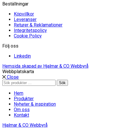
Beställningar
Köpvillkor
Leveranser
Returer & Reklamationer
Integritetspolicy
Cookie Policy
Följ oss
Linkedin
Hemsida skapad av Hjalmar & CO Webbyrå
Webbplatskarta
Close
Sök
Sök
efter:
Hem
Produkter
Nyheter & inspiration
Om oss
Kontakt
Hjalmar & CO Webbyrå