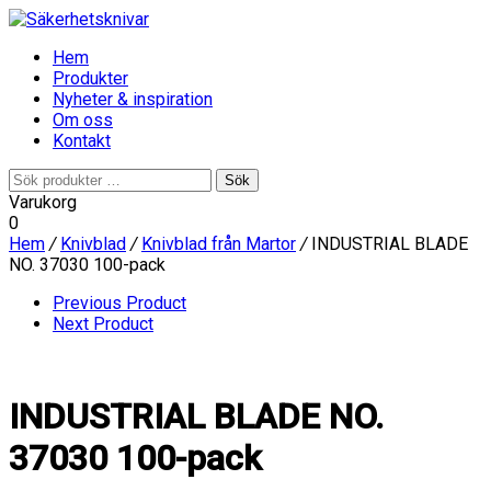
Hem
Produkter
Nyheter & inspiration
Om oss
Kontakt
Sök
Sök
efter:
Varukorg
0
Hem
/
Knivblad
/
Knivblad från Martor
/
INDUSTRIAL BLADE
NO. 37030 100-pack
Previous Product
Next Product
INDUSTRIAL BLADE NO.
37030 100-pack